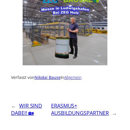
Verfasst von
Nikolai Bause
in
Allgemein
←
WIR SIND
ERASMUS+
DABEI! 🏡
AUSBILDUNGSPARTNER
→