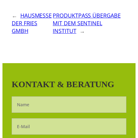
←
HAUSMESSE
PRODUKTPASS ÜBERGABE
DER FRIES
MIT DEM SENTINEL
GMBH
INSTITUT
→
KONTAKT & BERATUNG